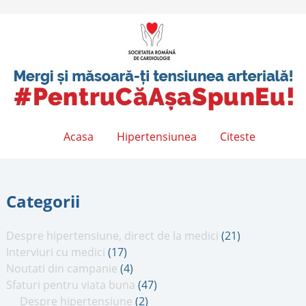
Acasa
Hipertensiunea
Citeste
Categorii
Despre hipertensiune, direct de la medici
(21)
Interviuri cu medici
(17)
Noutati din campanie
(4)
Sfaturi pentru viata buna
(47)
Despre hipertensiune
(2)