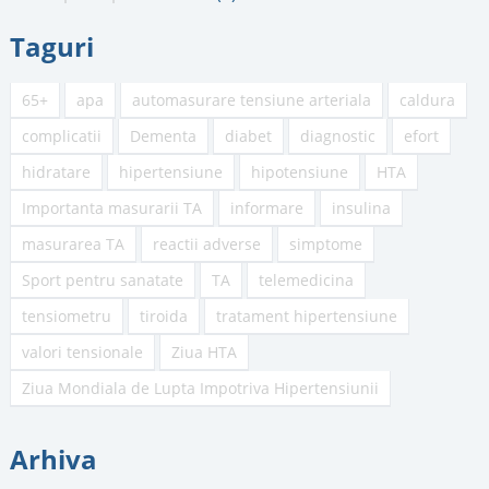
Taguri
65+
apa
automasurare tensiune arteriala
caldura
complicatii
Dementa
diabet
diagnostic
efort
hidratare
hipertensiune
hipotensiune
HTA
Importanta masurarii TA
informare
insulina
masurarea TA
reactii adverse
simptome
Sport pentru sanatate
TA
telemedicina
tensiometru
tiroida
tratament hipertensiune
valori tensionale
Ziua HTA
Ziua Mondiala de Lupta Impotriva Hipertensiunii
Arhiva