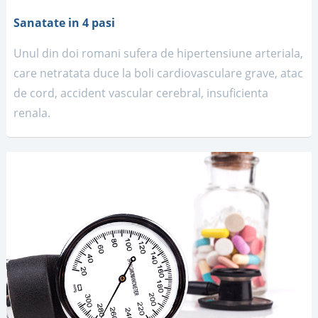
Sanatate in 4 pasi
Unul din doi romani sufera de hipertensiune arteriala,
care netratata duce la boli cardiovasculare grave, atac
de cord, accident vascular cerebral, insuficienta
renala.