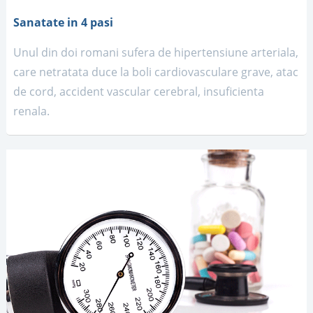
Sanatate in 4 pasi
Unul din doi romani sufera de hipertensiune arteriala,
care netratata duce la boli cardiovasculare grave, atac
de cord, accident vascular cerebral, insuficienta
renala.