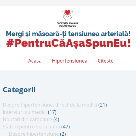
Acasa
Hipertensiunea
Citeste
Categorii
Despre hipertensiune, direct de la medici
(21)
Interviuri cu medici
(17)
Noutati din campanie
(4)
Sfaturi pentru viata buna
(47)
Despre hipertensiune
(2)