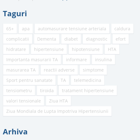
Taguri
65+
apa
automasurare tensiune arteriala
caldura
complicatii
Dementa
diabet
diagnostic
efort
hidratare
hipertensiune
hipotensiune
HTA
Importanta masurarii TA
informare
insulina
masurarea TA
reactii adverse
simptome
Sport pentru sanatate
TA
telemedicina
tensiometru
tiroida
tratament hipertensiune
valori tensionale
Ziua HTA
Ziua Mondiala de Lupta Impotriva Hipertensiunii
Arhiva